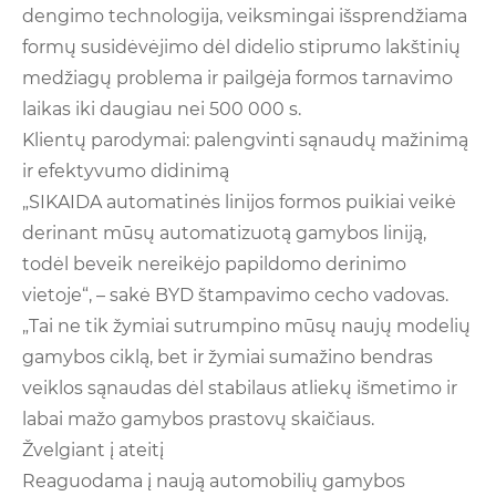
dengimo technologija, veiksmingai išsprendžiama
formų susidėvėjimo dėl didelio stiprumo lakštinių
medžiagų problema ir pailgėja formos tarnavimo
laikas iki daugiau nei 500 000 s.
Klientų parodymai: palengvinti sąnaudų mažinimą
ir efektyvumo didinimą
„SIKAIDA automatinės linijos formos puikiai veikė
derinant mūsų automatizuotą gamybos liniją,
todėl beveik nereikėjo papildomo derinimo
vietoje“, – sakė BYD štampavimo cecho vadovas.
„Tai ne tik žymiai sutrumpino mūsų naujų modelių
gamybos ciklą, bet ir žymiai sumažino bendras
veiklos sąnaudas dėl stabilaus atliekų išmetimo ir
labai mažo gamybos prastovų skaičiaus.
Žvelgiant į ateitį
Reaguodama į naują automobilių gamybos