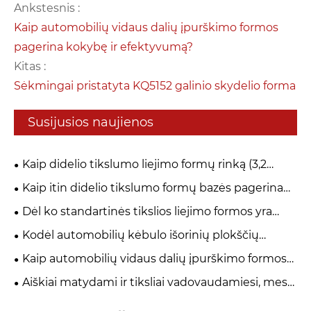
Ankstesnis :
Kaip automobilių vidaus dalių įpurškimo formos
pagerina kokybę ir efektyvumą?
Kitas :
Sėkmingai pristatyta KQ5152 galinio skydelio forma
Susijusios naujienos
Kaip didelio tikslumo liejimo formų rinką (3,2
mlrd. USD 2025 m.) pertvarko EV lengvojo svorio ir
Kaip itin didelio tikslumo formų bazės pagerina
integruotos liejimo tendencijos?
gamybos tikslumą ir efektyvumą?
Dėl ko standartinės tikslios liejimo formos yra
būtinos aukštos kokybės gamybai?
Kodėl automobilių kėbulo išorinių plokščių
štampavimo formos yra labai svarbios šiuolaikinėje
Kaip automobilių vidaus dalių įpurškimo formos
automobilių gamyboje?
pagerina kokybę ir efektyvumą?
Aiškiai matydami ir tiksliai vadovaudamiesi, mes
tvirtai nustatome kokybišką formų apsaugos liniją.