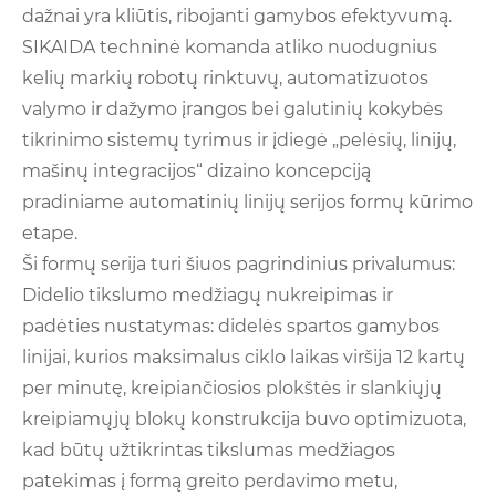
dažnai yra kliūtis, ribojanti gamybos efektyvumą.
SIKAIDA techninė komanda atliko nuodugnius
kelių markių robotų rinktuvų, automatizuotos
valymo ir dažymo įrangos bei galutinių kokybės
tikrinimo sistemų tyrimus ir įdiegė „pelėsių, linijų,
mašinų integracijos“ dizaino koncepciją
pradiniame automatinių linijų serijos formų kūrimo
etape.
Ši formų serija turi šiuos pagrindinius privalumus:
Didelio tikslumo medžiagų nukreipimas ir
padėties nustatymas: didelės spartos gamybos
linijai, kurios maksimalus ciklo laikas viršija 12 kartų
per minutę, kreipiančiosios plokštės ir slankiųjų
kreipiamųjų blokų konstrukcija buvo optimizuota,
kad būtų užtikrintas tikslumas medžiagos
patekimas į formą greito perdavimo metu,