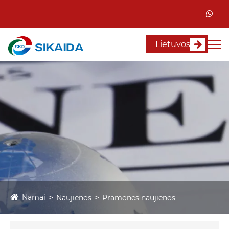
Lietuvos
Namai
Naujienos
Pramonės naujienos