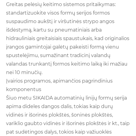
Greitas pelėsių keitimo sistemos pritaikymas:
standartizuokite visos formų serijos formos
suspaudimo aukštį ir viršutinės strypo angos
išdėstymą, kartu su pneumatiniais arba
hidrauliniais greitaisiais spaustukais, kad originalios
įrangos gamintojai galėtų pakeisti formą vienu
spustelėjimu, sumažinant tradicinį valandų
valandas trunkantį formos keitimo laiką iki mažiau
nei 10 minučių.
Įvairios programos, apimančios pagrindinius
komponentus
Šiuo metu SIKAIDA automatinių linijų formų serija
apima dideles dangos dalis, tokias kaip durų
vidinės ir išorinės plokštės, šoninės plokštės,
variklio gaubto vidinės ir išorinės plokštės ir kt., taip
pat sudėtingos dalys, tokios kaip važiuoklės