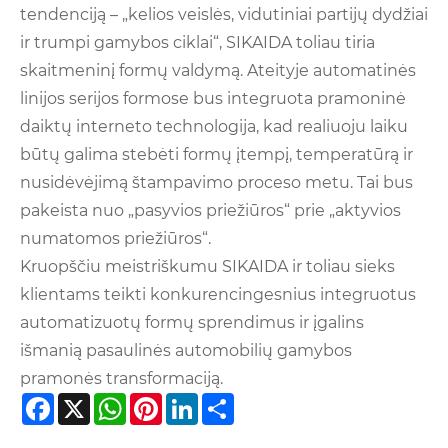
tendenciją – „kelios veislės, vidutiniai partijų dydžiai
ir trumpi gamybos ciklai“, SIKAIDA toliau tiria
skaitmeninį formų valdymą. Ateityje automatinės
linijos serijos formose bus integruota pramoninė
daiktų interneto technologija, kad realiuoju laiku
būtų galima stebėti formų įtempį, temperatūrą ir
nusidėvėjimą štampavimo proceso metu. Tai bus
pakeista nuo „pasyvios priežiūros“ prie „aktyvios
numatomos priežiūros“.
Kruopščiu meistriškumu SIKAIDA ir toliau sieks
klientams teikti konkurencingesnius integruotus
automatizuotų formų sprendimus ir įgalins
išmanią pasaulinės automobilių gamybos
pramonės transformaciją.
Facebook
X
WhatsApp
Pinterest
LinkedIn
Share