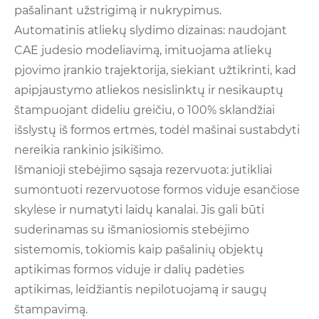
pašalinant užstrigimą ir nukrypimus.
Automatinis atliekų slydimo dizainas: naudojant
CAE judesio modeliavimą, imituojama atliekų
pjovimo įrankio trajektorija, siekiant užtikrinti, kad
apipjaustymo atliekos nesislinktų ir nesikauptų
štampuojant dideliu greičiu, o 100% sklandžiai
išslystų iš formos ertmės, todėl mašinai sustabdyti
nereikia rankinio įsikišimo.
Išmanioji stebėjimo sąsaja rezervuota: jutikliai
sumontuoti rezervuotose formos viduje esančiose
skylėse ir numatyti laidų kanalai. Jis gali būti
suderinamas su išmaniosiomis stebėjimo
sistemomis, tokiomis kaip pašalinių objektų
aptikimas formos viduje ir dalių padėties
aptikimas, leidžiantis nepilotuojamą ir saugų
štampavimą.