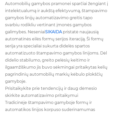
Automobilių gamybos pramonei sparčiai žengiant į
intelektualumą ir aukštą efektyvumą, štampavimo
gamybos linijų automatizavimo greitis tapo
svarbiu rodikliu vertinant įmonės gamybos
galimybes. Neseniai
SIKAIDA
pristatė naujausią
automatinės eilės formų serijos iteraciją. Ši formų
serija yra specialiai sukurta didelės spartos
automatizuoto štampavimo gamybos linijoms. Dėl
didelio stabilumo, greito pelėsių keitimo ir
ilgaamžiškumo jis buvo sėkmingai pritaikytas kelių
pagrindinių automobilių markių kėbulo plokščių
gamyboje.
Prisitaikykite prie tendencijų ir daug dėmesio
skirkite automatizavimo pritaikymui
Tradicinėje štampavimo gamyboje formų ir
automatikos linijos korpuso suderinamumas