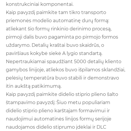
konstrukciniai komponentai.
Kaip pavyzdį paimkite tam tikro transporto
priemonės modelio automatinę durų formą:
atliekant šio formų rinkinio derinimo procesą,
pirmoji dalis buvo pagaminta po pirmojo formos
uždarymo. Detalių kraštai buvo skaidrūs, o
paviršiaus kokybė siekė A lygio standartą.
Nepertraukiamai spaudžiant 5000 detalių kliento
gamybos linijoje, atliekos buvo išpilamos sklandžiai,
pelėsių temperatūra buvo stabili ir demonstravo
itin aukštą patikimumą.
Kaip pavyzdį paimkite didelio stiprio plieno šalto
štampavimo pavyzdį: Šiuo metu populiariam
didelio stiprio plieno karštajam formavimui ir
naudojimui automatinės linijos formų serijoje
naudojamos didelio stiprumo įdėklai ir DLC