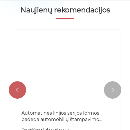
Naujienų rekomendacijos


Automatinės linijos serijos formos
padeda automobilių štampavimo
procesui pereiti prie didelės spartos