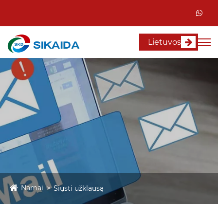
Lietuvos
Namai
Siųsti užklausą