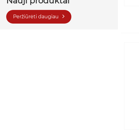
Nauji produktai
Peržiūrėti daugiau