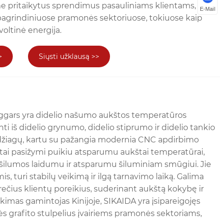
me pritaikytus sprendimus pasauliniams klientams,
E-Mail
pagrindiniuose pramonės sektoriuose, tokiuose kaip
ovoltinė energija.
>
Siųsti užklausą >>
ggars yra didelio našumo aukštos temperatūros
ti iš didelio grynumo, didelio stiprumo ir didelio tankio
edžiagų, kartu su pažangia modernia CNC apdirbimo
tai pasižymi puikiu atsparumu aukštai temperatūrai,
 šilumos laidumu ir atsparumu šiluminiam smūgiui. Jie
s, turi stabilų veikimą ir ilgą tarnavimo laiką. Galima
rečius klientų poreikius, suderinant aukštą kokybę ir
kimas gamintojas Kinijoje, SIKAIDA yra įsipareigojęs
ės grafito stulpelius įvairiems pramonės sektoriams,