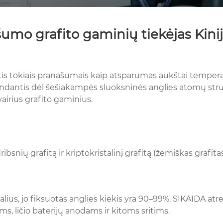
ašumo grafito gaminių tiekėjas Kini
is tokiais pranašumais kaip atsparumas aukštai temperatūr
andantis dėl šešiakampės sluoksninės anglies atomų stru
airius grafito gaminius.
bsnių grafitą ir kriptokristalinį grafitą (žemiškas grafitas)
Išvalius, jo fiksuotas anglies kiekis yra 90–99%. SIKAIDA 
 ličio baterijų anodams ir kitoms sritims.