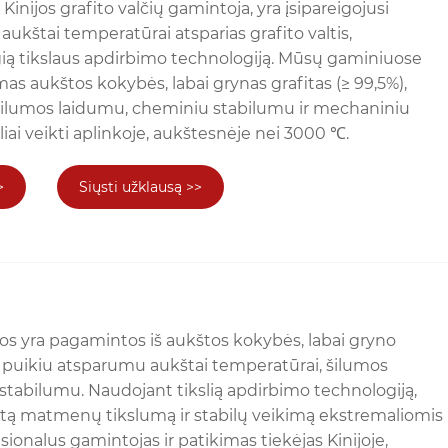
Kinijos grafito valčių gamintoja, yra įsipareigojusi
 aukštai temperatūrai atsparias grafito valtis,
 tikslaus apdirbimo technologiją. Mūsų gaminiuose
as aukštos kokybės, labai grynas grafitas (≥ 99,5%),
 šilumos laidumu, cheminiu stabilumu ir mechaniniu
iliai veikti aplinkoje, aukštesnėje nei 3000 ℃.
>
Siųsti užklausą >>
os yra pagamintos iš aukštos kokybės, labai gryno
o puikiu atsparumu aukštai temperatūrai, šilumos
stabilumu. Naudojant tikslią apdirbimo technologiją,
štą matmenų tikslumą ir stabilų veikimą ekstremaliomis
sionalus gamintojas ir patikimas tiekėjas Kinijoje,