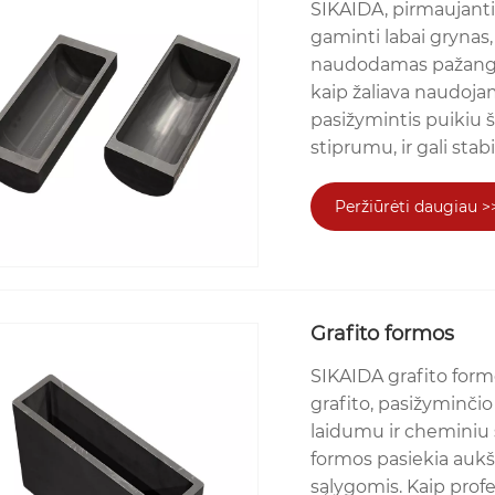
SIKAIDA, pirmaujanti 
gaminti labai grynas,
naudodamas pažangią
kaip žaliava naudojam
pasižymintis puikiu
stiprumu, ir gali stab
Peržiūrėti daugiau >
Grafito formos
SIKAIDA grafito form
grafito, pasižyminči
laidumu ir cheminiu 
formos pasiekia auk
sąlygomis. Kaip profe