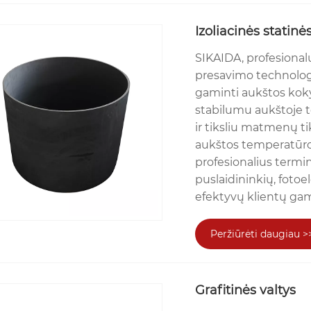
Izoliacinės statinė
SIKAIDA, profesionalu
presavimo technologi
gaminti aukštos koky
stabilumu aukštoje t
ir tiksliu matmenų ti
aukštos temperatūros
profesionalius term
puslaidininkių, fotoe
efektyvų klientų ga
Peržiūrėti daugiau >
Grafitinės valtys