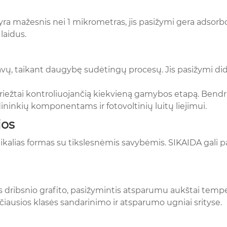
is yra mažesnis nei 1 mikrometras, jis pasižymi gera adso
laidus.
liavų, taikant daugybę sudėtingų procesų. Jis pasižymi di
griežtai kontroliuojančią kiekvieną gamybos etapą. Bendra
inkių komponentams ir fotovoltinių luitų liejimui.
jos
kalias formas su tikslesnėmis savybėmis. SIKAIDA gali pat
aus dribsnio grafito, pasižymintis atsparumu aukštai temp
ausios klasės sandarinimo ir atsparumo ugniai srityse.