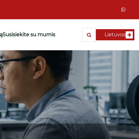
są
Susisiekite su mumis
Lietuvos