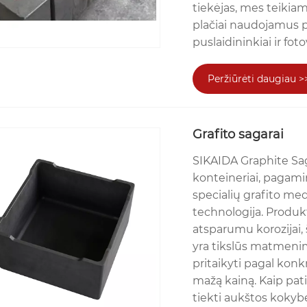
tiekėjas, mes teikia
plačiai naudojamus 
puslaidininkiai ir fot
Peržiūrėti daugiau >
Grafito sagarai
SIKAIDA Graphite Sa
konteineriai, pagamin
specialių grafito m
technologija. Produk
atsparumu korozijai,
yra tikslūs matmenimi
pritaikyti pagal konk
mažą kainą. Kaip pati
tiekti aukštos kokyb