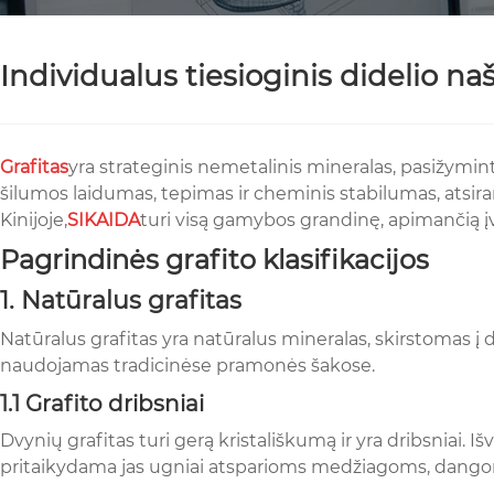
Individualus tiesioginis didelio n
Grafitas
yra strateginis nemetalinis mineralas, pasižymint
šilumos laidumas, tepimas ir cheminis stabilumas, atsir
Kinijoje,
SIKAIDA
turi visą gamybos grandinę, apimančią įv
Pagrindinės grafito klasifikacijos
1. Natūralus grafitas
Natūralus grafitas yra natūralus mineralas, skirstomas į dri
naudojamas tradicinėse pramonės šakose.
1.1 Grafito dribsniai
Dvynių grafitas turi gerą kristališkumą ir yra dribsniai. 
pritaikydama jas ugniai atsparioms medžiagoms, dangoms,