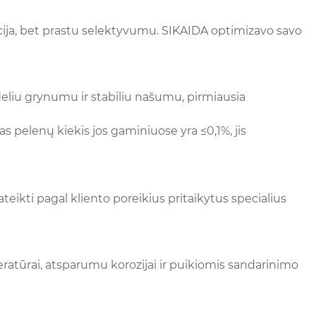
rbcija, bet prastu selektyvumu. SIKAIDA optimizavo savo
deliu grynumu ir stabiliu našumu, pirmiausia
s pelenų kiekis jos gaminiuose yra ≤0,1%, jis
eikti pagal kliento poreikius pritaikytus specialius
eratūrai, atsparumu korozijai ir puikiomis sandarinimo