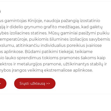
s
s gamintojas Kinijoje, naudoja pažangią izostatinio
ją ir didelio grynumo grafito medžiagas, kad galėtų
bės izoliacines statines. Mūsų gaminiai pasižymi puikiu
emperatūroje, puikiomis šiluminės izoliacijos savybėmis
kslumu, atitinkančiu individualius poreikius įvairiose
 aplinkose. Būdami patikimi tiekėjai, teikiame
inio lauko sprendimus tokioms pramonės šakoms kaip
lektros ir metalurgijos pramonė, užtikrinantys stabilų ir
mybos įrangos veikimą ekstremaliose aplinkose.
>
Siųsti užklausą >>