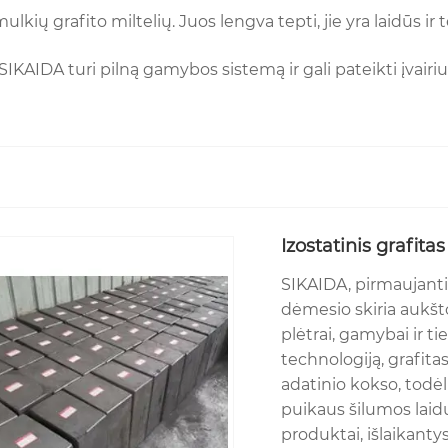
smulkių grafito miltelių. Juos lengva tepti, jie yra laidū
, SIKAIDA turi pilną gamybos sistemą ir gali pateikti įvair
Izostatinis grafitas
SIKAIDA, pirmaujanti 
dėmesio skiria aukšt
plėtrai, gamybai ir t
technologiją, grafit
adatinio kokso, todė
puikaus šilumos laid
produktai, išlaikant