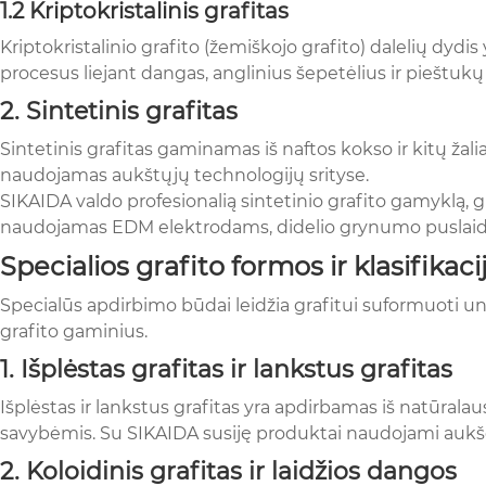
1.2 Kriptokristalinis grafitas
Kriptokristalinio grafito (žemiškojo grafito) dalelių dyd
procesus liejant dangas, anglinius šepetėlius ir pieštukų 
2. Sintetinis grafitas
Sintetinis grafitas gaminamas iš naftos kokso ir kitų ža
naudojamas aukštųjų technologijų srityse.
SIKAIDA valdo profesionalią sintetinio grafito gamyklą, 
naudojamas EDM elektrodams, didelio grynumo puslaidin
Specialios grafito formos ir klasifikaci
Specialūs apdirbimo būdai leidžia grafitui suformuoti uni
grafito gaminius.
1. Išplėstas grafitas ir lankstus grafitas
Išplėstas ir lankstus grafitas yra apdirbamas iš natūral
savybėmis. Su SIKAIDA susiję produktai naudojami aukšči
2. Koloidinis grafitas ir laidžios dangos