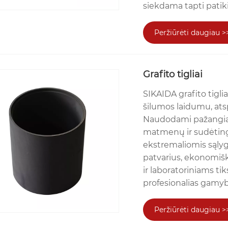
siekdama tapti patik
Peržiūrėti daugiau >
Grafito tigliai
SIKAIDA grafito tigli
šilumos laidumu, at
Naudodami pažangias
matmenų ir sudėtingų
ekstremaliomis sąlyg
patvarius, ekonomišk
ir laboratoriniams t
profesionalias gamyb
Peržiūrėti daugiau >