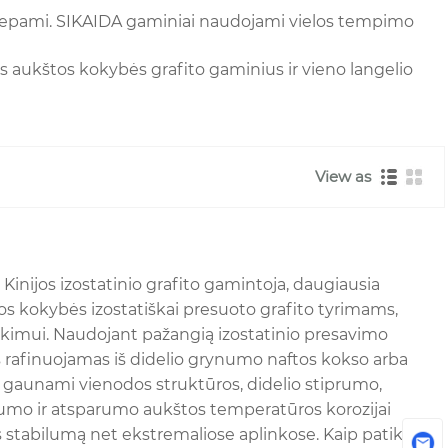
s ir tepami. SIKAIDA gaminiai naudojami vielos tempimo
ius aukštos kokybės grafito gaminius ir vieno langelio
View as
Kinijos izostatinio grafito gamintoja, daugiausia
os kokybės izostatiškai presuoto grafito tyrimams,
iekimui. Naudojant pažangią izostatinio presavimo
as rafinuojamas iš didelio grynumo naftos kokso arba
l gaunami vienodos struktūros, didelio stiprumo,
umo ir atsparumo aukštos temperatūros korozijai
ys stabilumą net ekstremaliose aplinkose. Kaip patikimas