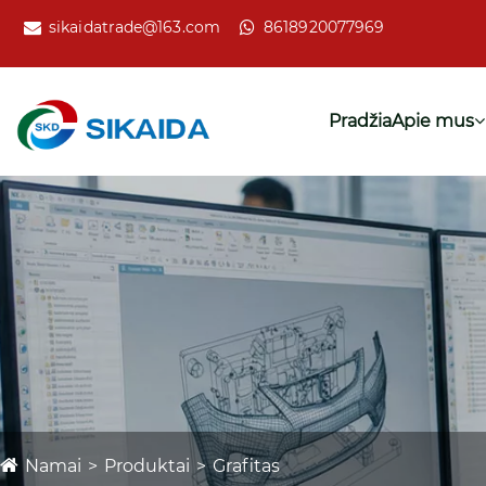
sikaidatrade@163.com
8618920077969
Pradžia
Apie mus
Namai
Produktai
Grafitas