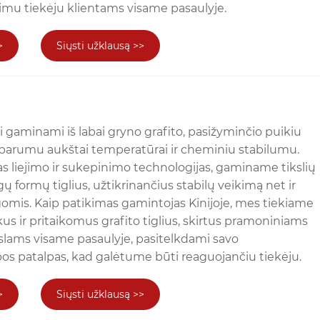
imu tiekėju klientams visame pasaulyje.
>
Siųsti užklausą >>
ai gaminami iš labai gryno grafito, pasižyminčio puikiu
sparumu aukštai temperatūrai ir cheminiu stabilumu.
 liejimo ir sukepinimo technologijas, gaminame tikslių
 formų tiglius, užtikrinančius stabilų veikimą net ir
omis. Kaip patikimas gamintojas Kinijoje, mes tiekiame
us ir pritaikomus grafito tiglius, skirtus pramoniniams
ikslams visame pasaulyje, pasitelkdami savo
os patalpas, kad galėtume būti reaguojančiu tiekėju.
>
Siųsti užklausą >>