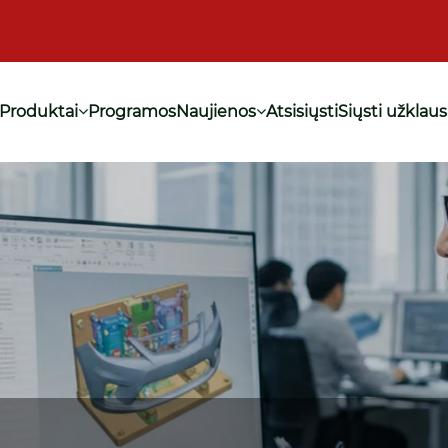
Produktai
Programos
Naujienos
Atsisiųsti
Siųsti užklau