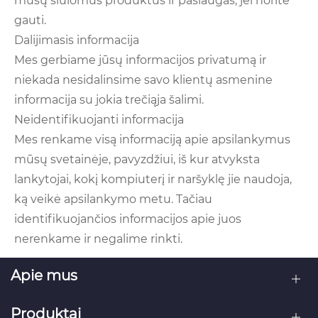
mūsų siūlomus produktus ir paslaugas, jei norite
gauti.
Dalijimasis informacija
Mes gerbiame jūsų informacijos privatumą ir
niekada nesidalinsime savo klientų asmenine
informacija su jokia trečiąja šalimi.
Neidentifikuojanti informacija
Mes renkame visą informaciją apie apsilankymus
mūsų svetainėje, pavyzdžiui, iš kur atvyksta
lankytojai, kokį kompiuterį ir naršyklę jie naudoja,
ką veikė apsilankymo metu. Tačiau
identifikuojančios informacijos apie juos
nerenkame ir negalime rinkti.
Apie mus
Produktai