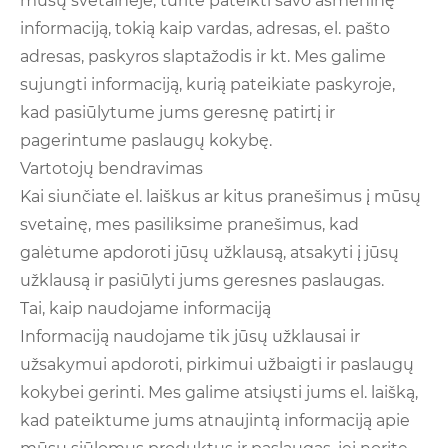
mūsų svetainėje, turite pateikti savo asmeninę
informaciją, tokią kaip vardas, adresas, el. pašto
adresas, paskyros slaptažodis ir kt. Mes galime
sujungti informaciją, kurią pateikiate paskyroje,
kad pasiūlytume jums geresnę patirtį ir
pagerintume paslaugų kokybę.
Vartotojų bendravimas
Kai siunčiate el. laiškus ar kitus pranešimus į mūsų
svetainę, mes pasiliksime pranešimus, kad
galėtume apdoroti jūsų užklausą, atsakyti į jūsų
užklausą ir pasiūlyti jums geresnes paslaugas.
Tai, kaip naudojame informaciją
Informaciją naudojame tik jūsų užklausai ir
užsakymui apdoroti, pirkimui užbaigti ir paslaugų
kokybei gerinti. Mes galime atsiųsti jums el. laišką,
kad pateiktume jums atnaujintą informaciją apie